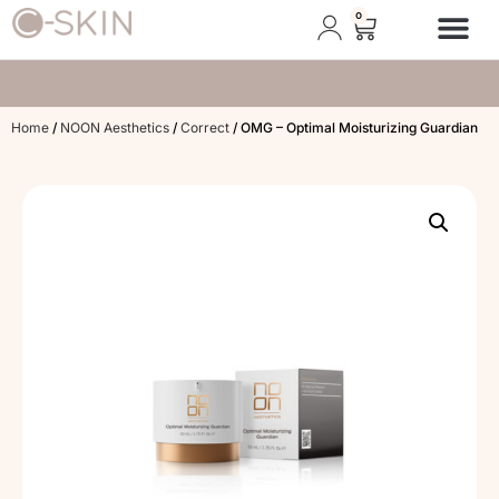
0
Afspraak plann
Home
/
NOON Aesthetics
/
Correct
/ OMG – Optimal Moisturizing Guardian