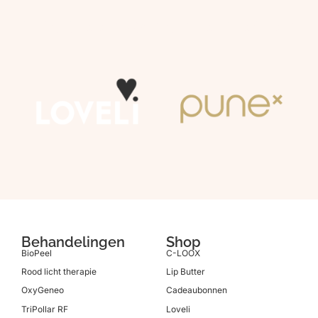
Shop een van onze merken
Behandelingen
Shop
BioPeel
C-LOOX
Rood licht therapie
Lip Butter
OxyGeneo
Cadeaubonnen
TriPollar RF
Loveli