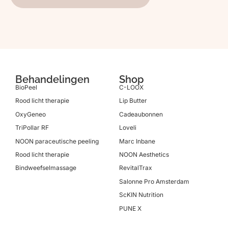
Behandelingen
Shop
BioPeel
C-LOOX
Rood licht therapie
Lip Butter
OxyGeneo
Cadeaubonnen
TriPollar RF
Loveli
NOON paraceutische peeling
Marc Inbane
Rood licht therapie
NOON Aesthetics
Bindweefselmassage
RevitalTrax
Salonne Pro Amsterdam
ScKIN Nutrition
PUNE X