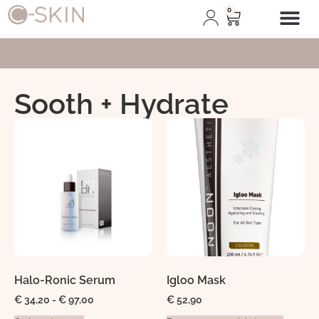
0
Afspraak plann
Sooth + Hydrate
Halo-Ronic Serum
Igloo Mask
€
34,20
-
€
97,00
€
52,90