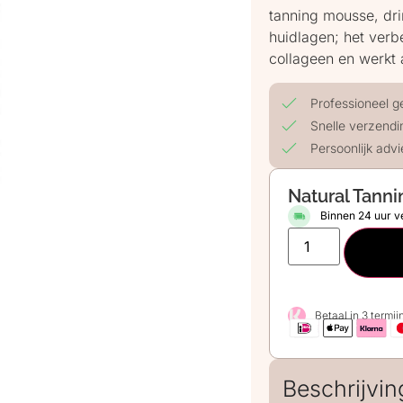
tanning mousse, dri
huidlagen; het verb
collageen en werkt 
Professioneel g
Snelle verzendi
Persoonlijk advi
Natural Tann
Binnen 24 uur 
Betaal in 3 termi
Beschrijvin