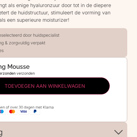
ngt als enige hyaluronzuur door tot in de diepere
etert de huidstructuur, stimuleert de vorming van
als een superieure moisturizer!
eselecteerd door huidspecialist
ng & zorgvuldig verpakt
es
ing Mousse
verzonden
verzonden
TOEVOEGEN AAN WINKELWAGEN
jnen of over 30 dagen met Klarna
g