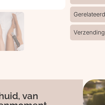
Gerelateer
Verzending
huid, van