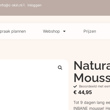
info@c-skin.nl
Inloggen
praak plannen
Webshop
Prijzen
Natur
Mous
Beoordeeld met een 
€
44,95
Tot 9 dagen lang ee
INBANE mousse! Het