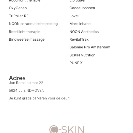
Rood licht therapie
Lip Butter
OxyGeneo
Cadeaubonnen
TriPollar RF
Loveli
NOON paraceutische peeling
Marc Inbane
Rood licht therapie
NOON Aesthetics
Bindweefselmassage
RevitalTrax
Salonne Pro Amsterdam
ScKIN Nutrition
PUNE X
Adres
Jan Romeinstraat 22
5624 JJ EINDHOVEN
Je kunt
gratis
parkeren voor de deur!