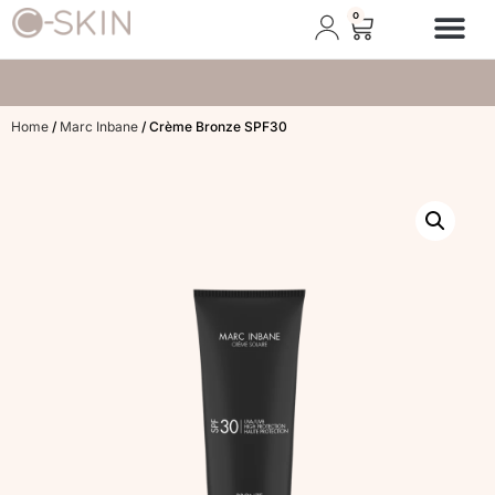
0
Afspraak plann
Home
/
Marc Inbane
/ Crème Bronze SPF30