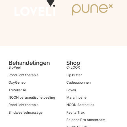
Behandelingen
Shop
BioPeel
C-LOOX
Rood licht therapie
Lip Butter
OxyGeneo
Cadeaubonnen
TriPollar RF
Loveli
NOON paraceutische peeling
Marc Inbane
Rood licht therapie
NOON Aesthetics
Bindweefselmassage
RevitalTrax
Salonne Pro Amsterdam