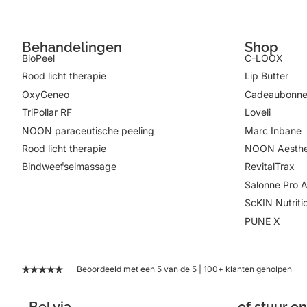
Behandelingen
Shop
BioPeel
C-LOOX
Rood licht therapie
Lip Butter
OxyGeneo
Cadeaubonn
TriPollar RF
Loveli
NOON paraceutische peeling
Marc Inbane
Rood licht therapie
NOON Aesthe
Bindweefselmassage
RevitalTrax
Salonne Pro 
ScKIN Nutriti
PUNE X
Beoordeeld met een 5 van de 5 | 100+ klanten geholpen
Bel via
of stuur o