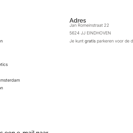
Adres
Jan Romeinstraat 22
5624 JJ EINDHOVEN
en
Je kunt
gratis
parkeren voor de d
tics
Amsterdam
on
ns een e-mail naar