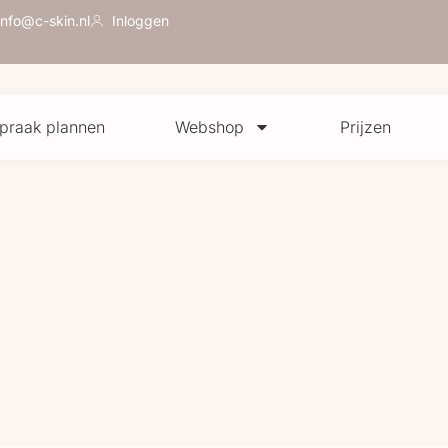
info@c-skin.nl
Inloggen
praak plannen
Webshop
Prijzen