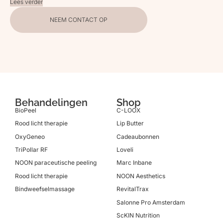
Lees verder
NEEM CONTACT OP
Behandelingen
Shop
BioPeel
C-LOOX
Rood licht therapie
Lip Butter
OxyGeneo
Cadeaubonnen
TriPollar RF
Loveli
NOON paraceutische peeling
Marc Inbane
Rood licht therapie
NOON Aesthetics
Bindweefselmassage
RevitalTrax
Salonne Pro Amsterdam
ScKIN Nutrition