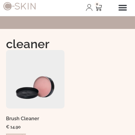
0
Afspraak plann
cleaner
Brush Cleaner
€
14,90