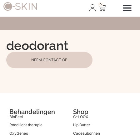
0
Afspraak plann
deodorant
NEEM CONTACT OP
Behandelingen
Shop
BioPeel
C-LOOX
Rood licht therapie
Lip Butter
OxyGeneo
Cadeaubonnen