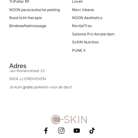
TriPollar RF
Loveli
NOON paraceutische peeling
Marc Inbane
Rood licht therapie
NOON Aesthetics
Bindweefselmassage
RevitalTrax
Salonne Pro Amsterdam
ScKIN Nutrition
PUNE X
Adres
Jan Romeinstraat 22
5624 JJ EINDHOVEN
Je kunt
gratis
parkeren voor de deur!